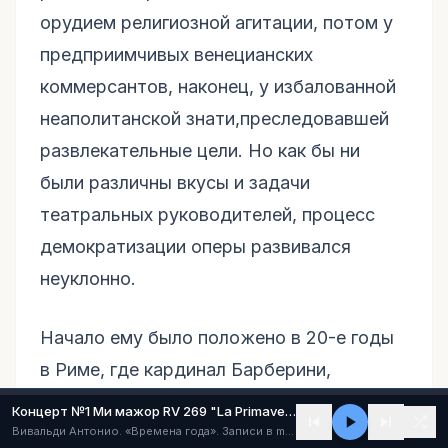
орудием религиозной агитации, потом у
предприимчивых венецианских
коммерсантов, наконец, у избалованной
неаполитанской знати,преследовавшей
развлекательные цели. Но как бы ни
были различны вкусы и задачи
театральных руководителей, процесс
демократизации оперы развивался
неуклонно.
Начало ему было положено в 20-е годы
в Риме, где кардинал Барберини,
восхищенный новым зрелищем, построил
Концерт №1 Ми мажор RV 269 "La Primavera" ("Весна") (I - Allegro)
первый специально оперный театр. В
Вивальди Антонио. «Времена года». Записи в mp3