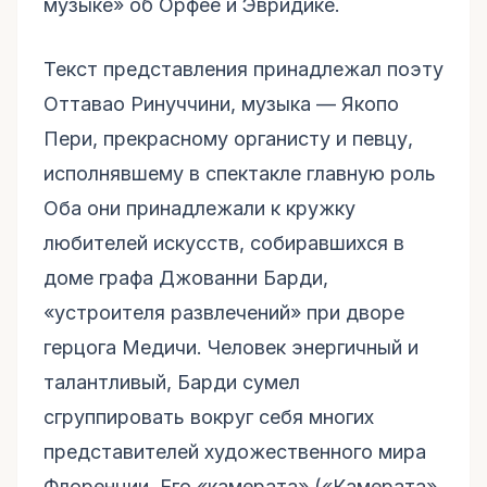
музыке» об Орфее и Эвридике.
Текст представления принадлежал поэту
Оттавао Ринуччини, музыка — Якопо
Пери, прекрасному органисту и певцу,
исполнявшему в спектакле главную роль
Оба они принадлежали к кружку
любителей искусств, собиравшихся в
доме графа Джованни Барди,
«устроителя развлечений» при дворе
герцога Медичи. Человек энергичный и
талантливый, Барди сумел
сгруппировать вокруг себя многих
представителей художественного мира
Флоренции. Его «камерата» («Камерата»