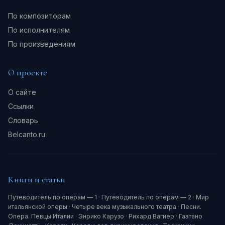
По композиторам
По исполнителям
По произведениям
О проекте
О сайте
Ссылки
Словарь
Belcanto.ru
Книги и статьи
Путеводитель по операм — 1
·
Путеводитель по операм — 2
·
Мир
итальянской оперы
·
Четыре века музыкального театра
·
Песни.
Опера. Певцы Италии
·
Энрико Карузо
·
Рихард Вагнер
·
Гаэтано