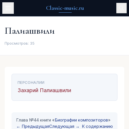
Classic-music.ru
Палиашвили
Просмотров:
35
ПЕРСОНАЛИИ
Захарий Палиашвили
Глава №44 книги «
Биографии композиторов
»
← Предыдущая
Следующая →
К содержанию