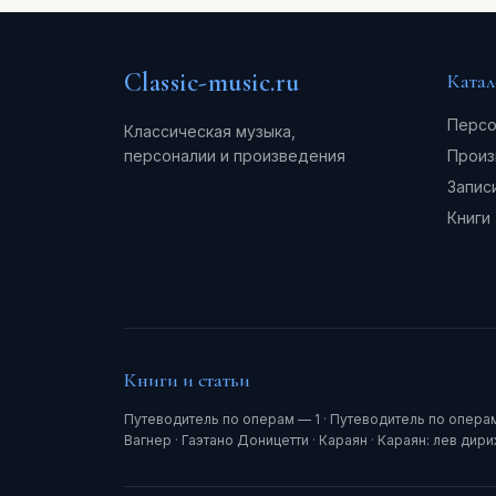
Classic-music.ru
Катал
Персо
Классическая музыка,
персоналии и произведения
Произ
Запис
Книги
Книги и статьи
Путеводитель по операм — 1
·
Путеводитель по опера
Вагнер
·
Гаэтано Доницетти
·
Караян
·
Караян: лев дир