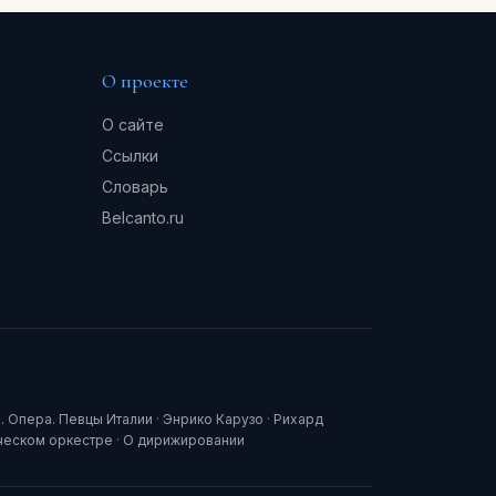
О проекте
О сайте
Ссылки
Словарь
Belcanto.ru
. Опера. Певцы Италии
·
Энрико Карузо
·
Рихард
ческом оркестре
·
О дирижировании