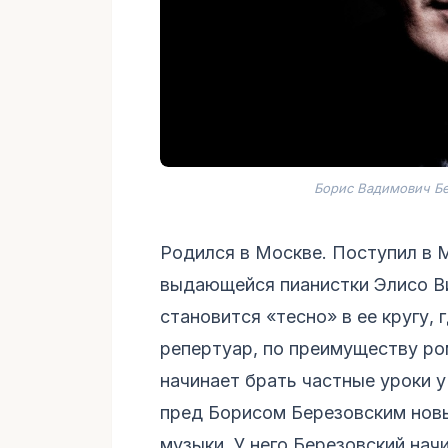
Борис Вадимович Бер
Родился в Москве. Поступил в 
выдающейся пианистки Элисо В
становится «тесно» в ее кругу,
репертуар, по преимуществу ро
начинает брать частные уроки 
пред Борисом Березовским новы
музыки. У него Березовский нач