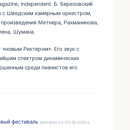
gazine, Independent. Б. Березовский
а с Шведским камерным оркестром,
 произведения Метнера, Рахманинова,
пена, Шумана.
 «новым Рихтером». Его звук с
тейшим спектром динамических
ршенным среди пианистов его
овый фестиваль
(belcanto.ru)
(02.06.2026 в