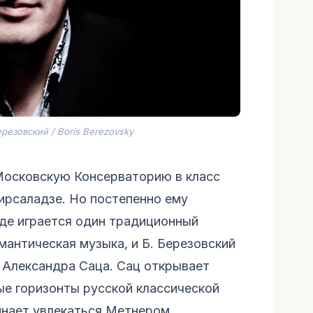
езовский / Boris Berezovsky
Московскую Консерваторию в класс
ирсаладзе. Но постепенно ему
 где играется один традиционный
мантическая музыка, и Б. Березовский
у Александра Саца. Сац открывает
е горизонты русской классической
инает увлекаться Метнером,