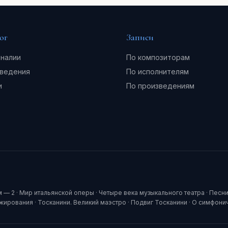
ог
Записи
налии
По композиторам
ведения
По исполнителям
и
По произведениям
м — 2
·
Мир итальянской оперы
·
Четыре века музыкального театра
·
Песни
ижирования
·
Тосканини. Великий маэстро
·
Подвиг Тосканини
·
О симфони