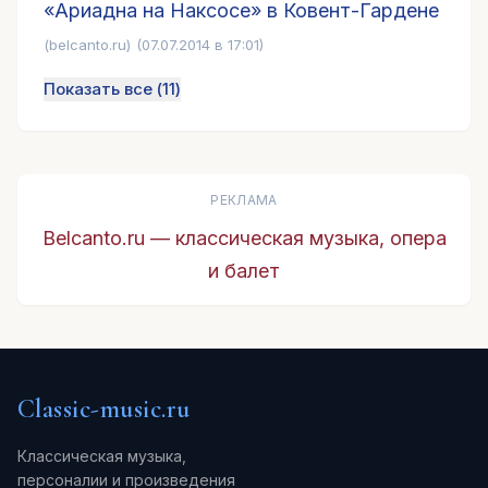
«Ариадна на Наксосе» в Ковент-Гардене
(belcanto.ru)
(07.07.2014 в 17:01)
Показать все (
11
)
РЕКЛАМА
Belcanto.ru — классическая музыка, опера
и балет
Classic-music.ru
Классическая музыка,
персоналии и произведения