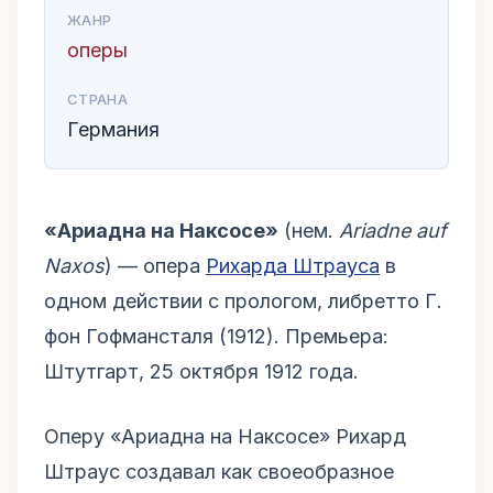
ЖАНР
оперы
СТРАНА
Германия
«Ариадна на Наксосе»
(нем.
Ariadne auf
Naxos
) — опера
Рихарда Штрауса
в
одном действии с прологом, либретто Г.
фон Гофмансталя (1912). Премьера:
Штутгарт, 25 октября 1912 года.
Оперу «Ариадна на Наксосе» Рихард
Штраус создавал как своеобразное