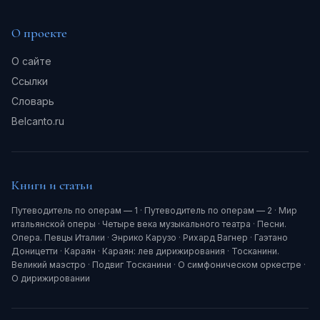
О проекте
О сайте
Ссылки
Словарь
Belcanto.ru
Книги и статьи
Путеводитель по операм — 1
·
Путеводитель по операм — 2
·
Мир
итальянской оперы
·
Четыре века музыкального театра
·
Песни.
Опера. Певцы Италии
·
Энрико Карузо
·
Рихард Вагнер
·
Гаэтано
Доницетти
·
Караян
·
Караян: лев дирижирования
·
Тосканини.
Великий маэстро
·
Подвиг Тосканини
·
О симфоническом оркестре
·
О дирижировании