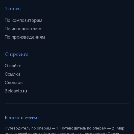
Записи
По композиторам
По исполнителям
По произведениям
О проекте
О сайте
Ссылки
Словарь
Belcanto.ru
Книги и статьи
Путеводитель по операм — 1
·
Путеводитель по операм — 2
·
Мир
итальянской оперы
·
Четыре века музыкального театра
·
Песни.