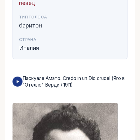
певец
ТИП ГОЛОСА
баритон
СТРАНА
Италия
Паскуале Амато. Credo in un Dio crudel (Яго в
"Отелло" Верди / 1911)