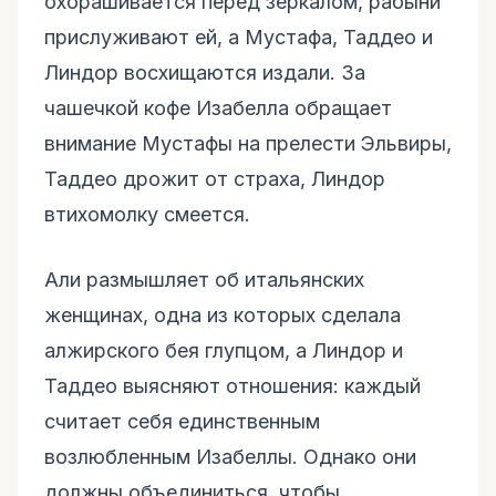
охорашивается перед зеркалом, рабыни
прислуживают ей, а Мустафа, Таддео и
Линдор восхищаются издали. За
чашечкой кофе Изабелла обращает
внимание Мустафы на прелести Эльвиры,
Таддео дрожит от страха, Линдор
втихомолку смеется.
Али размышляет об итальянских
женщинах, одна из которых сделала
алжирского бея глупцом, а Линдор и
Таддео выясняют отношения: каждый
считает себя единственным
возлюбленным Изабеллы. Однако они
должны объединиться, чтобы