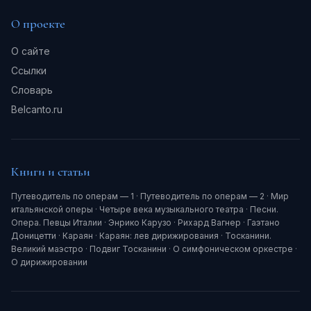
О проекте
О сайте
Ссылки
Словарь
Belcanto.ru
Книги и статьи
Путеводитель по операм — 1
·
Путеводитель по операм — 2
·
Мир
итальянской оперы
·
Четыре века музыкального театра
·
Песни.
Опера. Певцы Италии
·
Энрико Карузо
·
Рихард Вагнер
·
Гаэтано
Доницетти
·
Караян
·
Караян: лев дирижирования
·
Тосканини.
Великий маэстро
·
Подвиг Тосканини
·
О симфоническом оркестре
·
О дирижировании